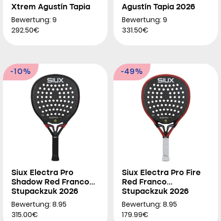
Xtrem Agustín Tapia
Agustín Tapia 2026
2026
Bewertung: 9
Bewertung: 9
292.50€
331.50€
-10%
-49%
Siux Electra Pro
Siux Electra Pro Fire
Shadow Red Franco
Red Franco
Stupackzuk 2026
Stupackzuk 2026
Bewertung: 8.95
Bewertung: 8.95
315.00€
179.99€