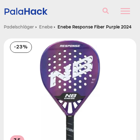
Hack
Pala
Padelschläger
›
Enebe
›
Enebe Response Fiber Purple 2024
Padelschläger
-23%
Fragen und Antworten
Vergleich
Blog