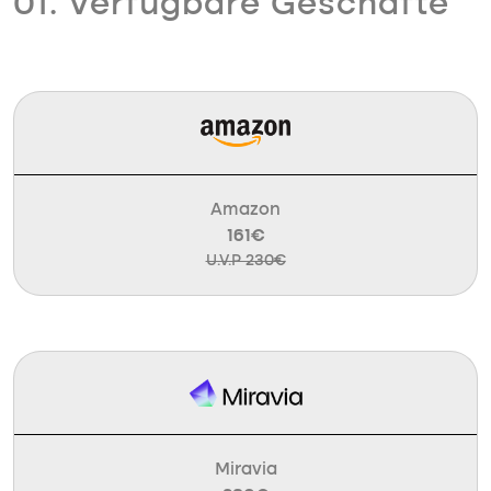
01. Verfügbare Geschäfte
Amazon
161€
U.V.P 230€
Miravia