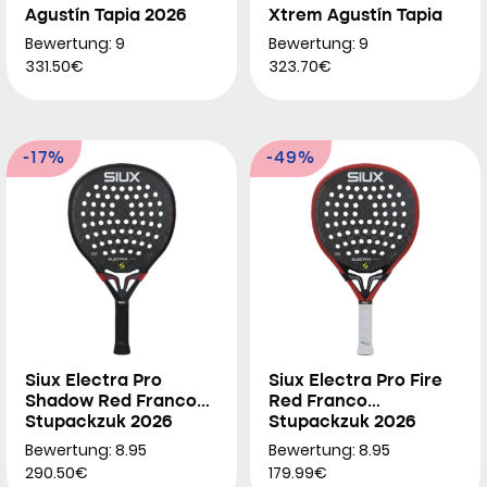
Agustín Tapia 2026
Xtrem Agustín Tapia
2026
Bewertung: 9
Bewertung: 9
331.50€
323.70€
-17%
-49%
Siux Electra Pro
Siux Electra Pro Fire
Shadow Red Franco
Red Franco
Stupackzuk 2026
Stupackzuk 2026
Bewertung: 8.95
Bewertung: 8.95
290.50€
179.99€