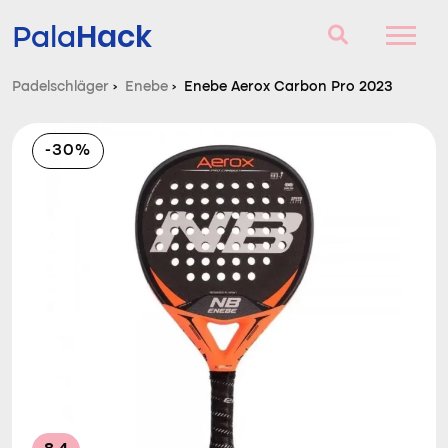
Hack
Pala
Padelschläger
›
Enebe
›
Enebe Aerox Carbon Pro 2023
Padelschläger
-30%
Fragen und Antworten
Vergleich
Blog