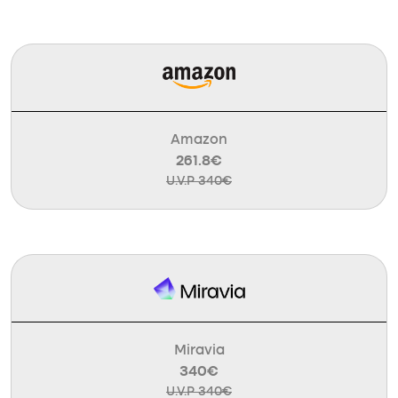
Amazon
261.8€
U.V.P 340€
Miravia
340€
U.V.P 340€