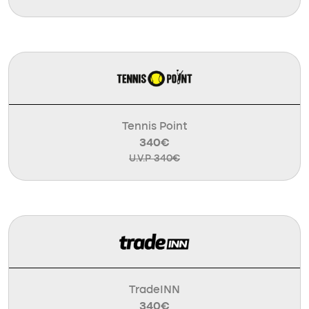
Tennis Point
340€
U.V.P 340€
TradeINN
340€