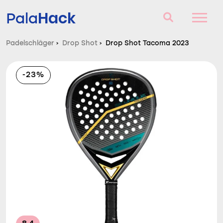
Hack
Pala
Padelschläger
›
Drop Shot
›
Drop Shot Tacoma 2023
Padelschläger
-23%
Fragen und Antworten
Vergleich
Blog