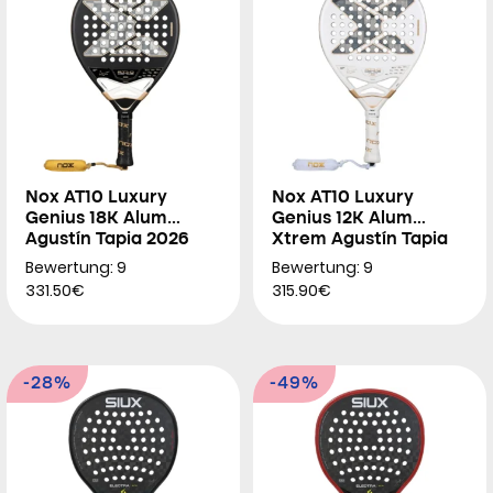
Nox AT10 Luxury
Nox AT10 Luxury
Genius 18K Alum
Genius 12K Alum
Agustín Tapia 2026
Xtrem Agustín Tapia
2026
Bewertung: 9
Bewertung: 9
331.50€
315.90€
-28%
-49%