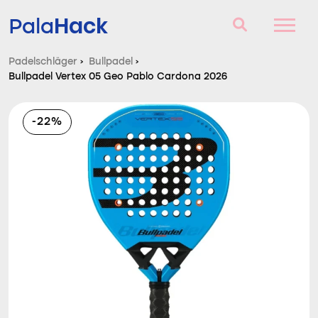
Hack
Pala
Padelschläger
›
Bullpadel
›
Bullpadel Vertex 05 Geo Pablo Cardona 2026
Padelschläger
Fragen und Antworten
-22%
Vergleich
Blog