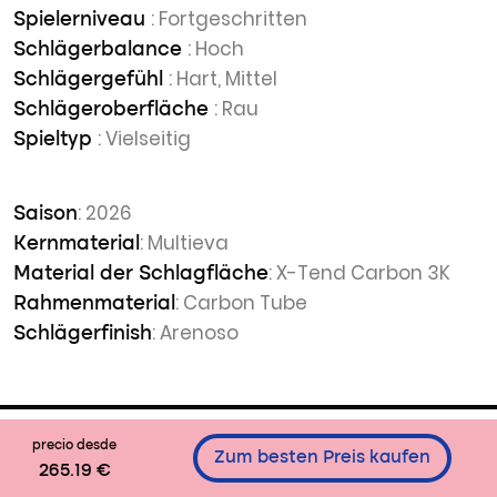
: Fortgeschritten
Spielerniveau
: Hoch
Schlägerbalance
: Hart, Mittel
Schlägergefühl
: Rau
Schlägeroberfläche
: Vielseitig
Spieltyp
: 2026
Saison
: Multieva
Kernmaterial
: X-Tend Carbon 3K
Material der Schlagfläche
: Carbon Tube
Rahmenmaterial
: Arenoso
Schlägerfinish
precio desde
Zum besten Preis kaufen
265.19 €