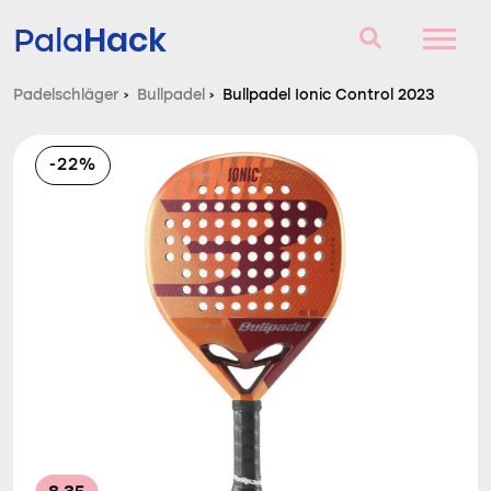
Hack
Pala
Padelschläger
›
Bullpadel
›
Bullpadel Ionic Control 2023
Padelschläger
-22%
Fragen und Antworten
Vergleich
Blog