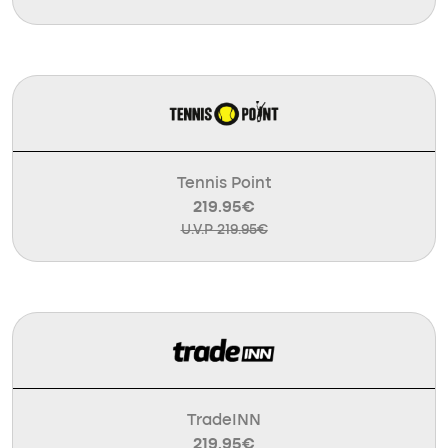
Tennis Point
219.95€
U.V.P 219.95€
TradeINN
219.95€