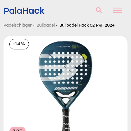
Hack
Pala
Padelschläger
›
Bullpadel
›
Bullpadel Hack 02 PRF 2024
Padelschläger
-14%
Fragen und Antworten
Vergleich
Blog