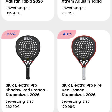
Agustín Tapia 2026
Xtrem Agustín Tapia
2026
Bewertung: 9
Bewertung: 9
335.40€
214.99€
-25%
-49%
Siux Electra Pro
Siux Electra Pro Fire
Shadow Red Franco
Red Franco
Stupackzuk 2026
Stupackzuk 2026
Bewertung: 8.95
Bewertung: 8.95
262.50€
179.99€