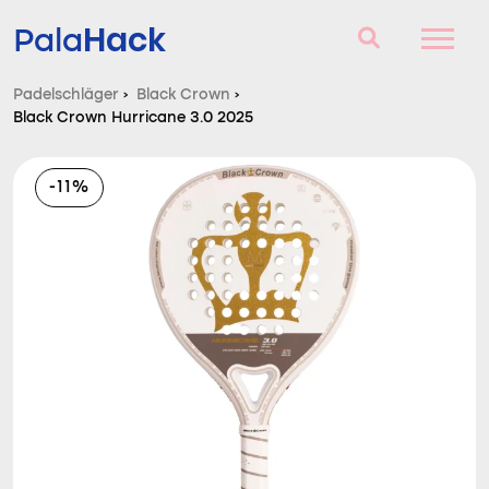
Hack
Pala
Padelschläger
›
Black Crown
›
Black Crown Hurricane 3.0 2025
Padelschläger
Fragen und Antworten
-11%
Vergleich
Blog