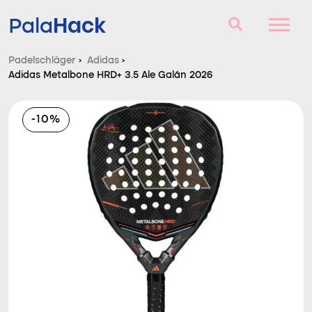
Hack
Pala
Padelschläger
›
Adidas
›
Adidas Metalbone HRD+ 3.5 Ale Galán 2026
Padelschläger
Fragen und Antworten
-10%
Vergleich
Blog