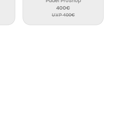
Padel ProShop
400€
U.V.P 400€