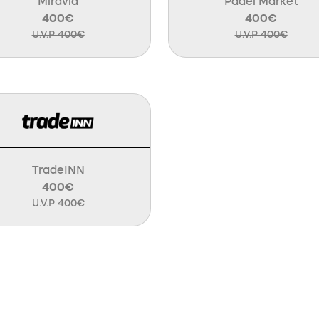
Miravia
Padel Market
400€
400€
U.V.P 400€
U.V.P 400€
TradeINN
400€
U.V.P 400€