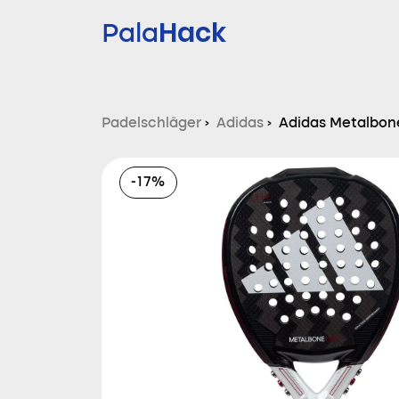
Hack
Pala
Padelschläger
›
Adidas
›
Adidas Metalbon
-17%