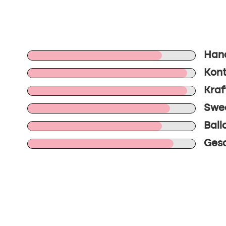
Han
Kont
Kraf
Swee
Ball
Gesa
n