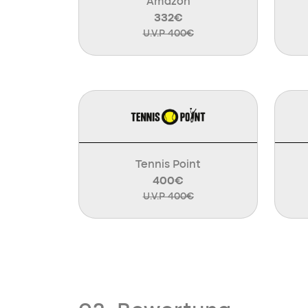
Amazon
332€
U.V.P 400€
Tennis Point
400€
U.V.P 400€