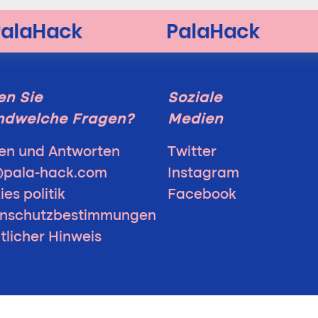
n Sie
Soziale
ndwelche Fragen?
Medien
en und Antworten
Twitter
@pala-hack.com
Instagram
es politik
Facebook
nschutzbestimmungen
tlicher Hinweis