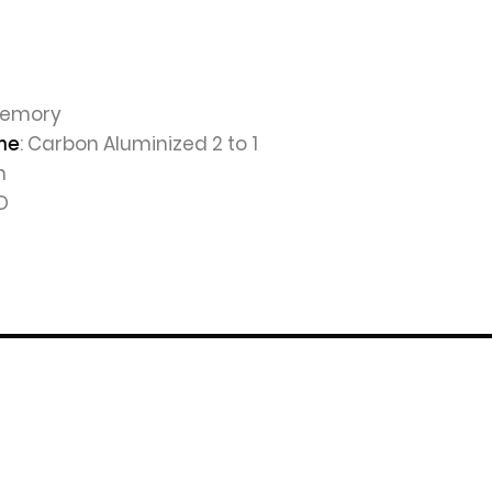
 Memory
: Carbon Aluminized 2 to 1
he
n
3D