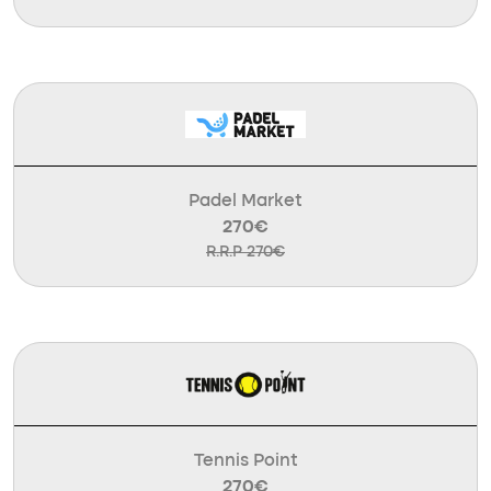
Padel Market
270€
R.R.P 270€
Tennis Point
270€