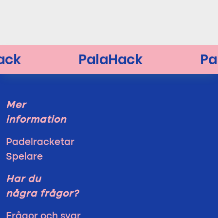
Mer
information
Padelracketar
Spelare
Har du
några frågor?
Frågor och svar