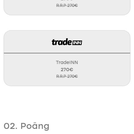
R.R.P 270€
TradeINN
270€
R.R.P 270€
02. Poäng