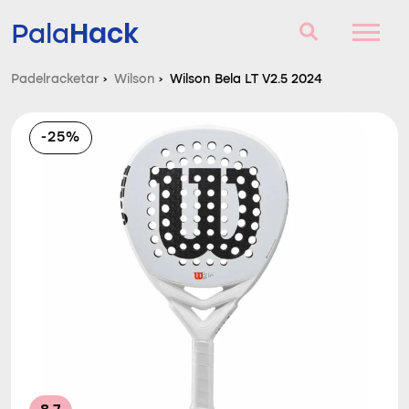
Hack
Pala
Padelracketar
›
Wilson
›
Wilson Bela LT V2.5 2024
Padelracketar
-25%
Frågor och svar
Komparator
Blog