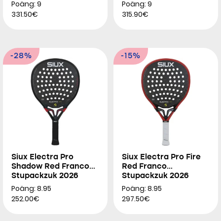
2026
Poäng: 9
Poäng: 9
331.50€
315.90€
-28%
-15%
Siux Electra Pro
Siux Electra Pro Fire
Shadow Red Franco
Red Franco
Stupackzuk 2026
Stupackzuk 2026
Poäng: 8.95
Poäng: 8.95
252.00€
297.50€