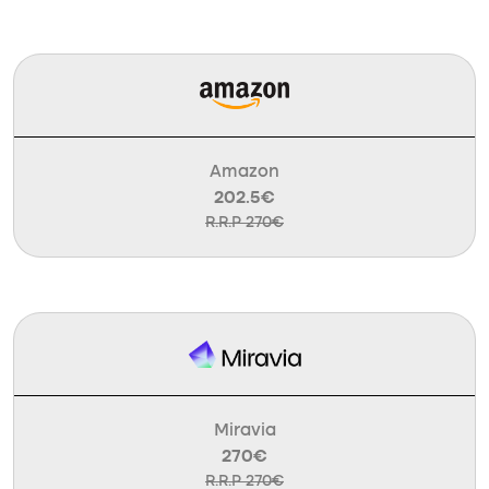
Amazon
202.5€
R.R.P 270€
Miravia
270€
R.R.P 270€