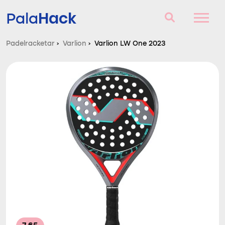
Hack
Pala
Padelracketar
›
Varlion
›
Varlion LW One 2023
Padelracketar
Frågor och svar
Komparator
Blog