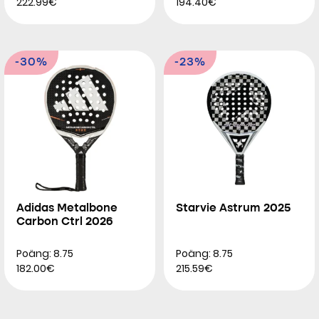
222.99€
194.40€
-30%
-23%
Adidas Metalbone
Starvie Astrum 2025
Carbon Ctrl 2026
Poäng: 8.75
Poäng: 8.75
182.00€
215.59€