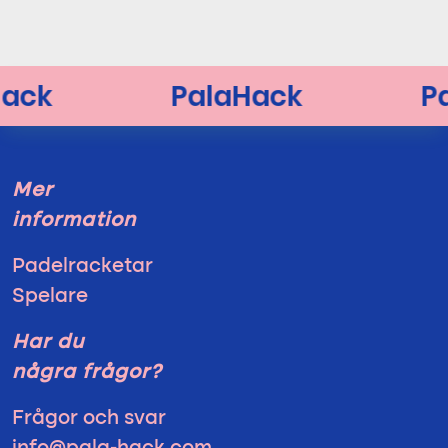
Mer
information
Padelracketar
Spelare
Har du
några frågor?
Frågor och svar