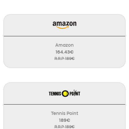
Amazon
164.43€
R.R.P 189€
Tennis Point
189€
R.R.P 189€