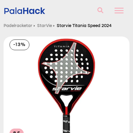
Hack
Pala
Padelracketar
›
StarVie
›
Starvie Titania Speed 2024
Padelracketar
-13%
Frågor och svar
Komparator
Blog