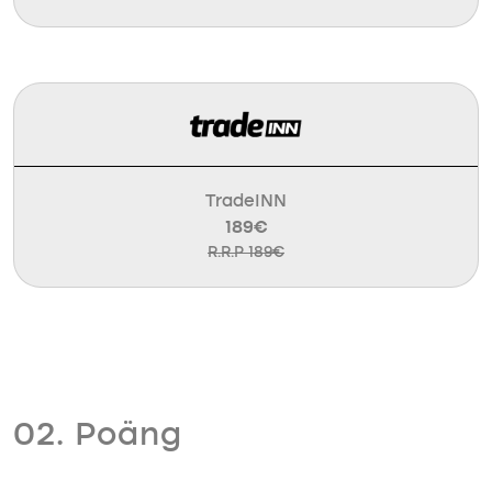
TradeINN
189€
R.R.P 189€
02. Poäng