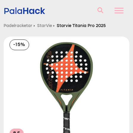
Hack
Pala
Padelracketar
›
StarVie
›
Starvie Titania Pro 2025
Padelracketar
-15%
Frågor och svar
Komparator
Blog