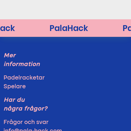
Mer
information
Padelracketar
Spelare
Har du
några frågor?
Frågor och svar