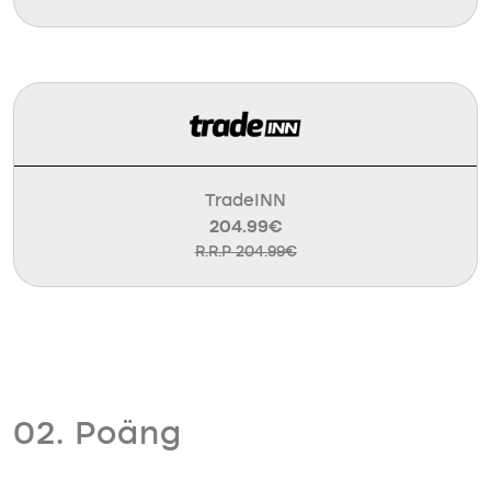
TradeINN
204.99€
R.R.P 204.99€
02. Poäng