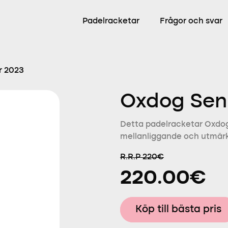
Padelracketar
Frågor och svar
r 2023
Oxdog Sen
Detta padelracketar Oxdog 
mellanliggande och utmärke
R.R.P 220€
220.00€
Köp till bästa pris