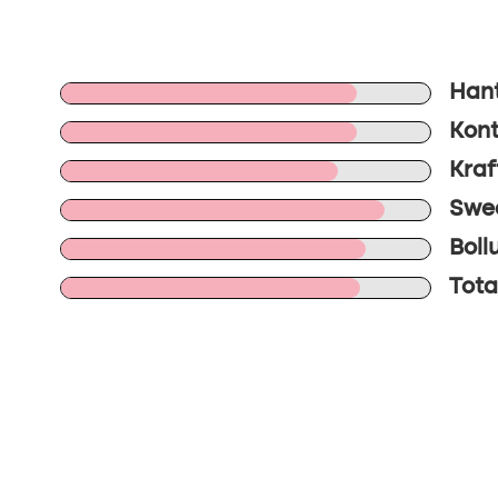
Hant
Kont
Kraft
Swee
Boll
Total