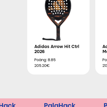
Adidas Arrow Hit Ctrl
Ad
2026
M
Poäng: 8.85
Po
205.20€
21