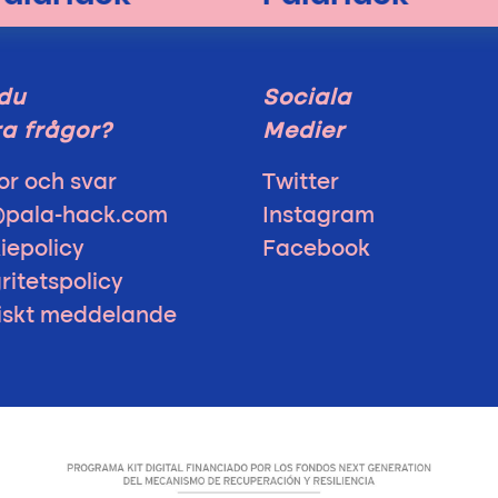
du
Sociala
a frågor?
Medier
or och svar
Twitter
@pala-hack.com
Instagram
iepolicy
Facebook
ritetspolicy
diskt meddelande