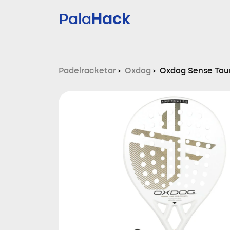
Hack
Pala
Padelracketar
›
Oxdog
›
Oxdog Sense Tou