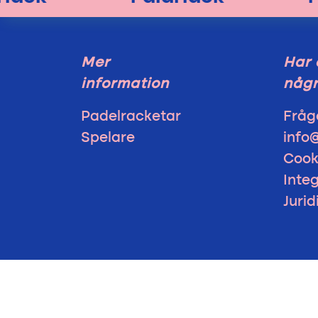
Mer
Har 
information
någr
Padelracketar
Fråg
Spelare
info
Cook
Integ
Juri