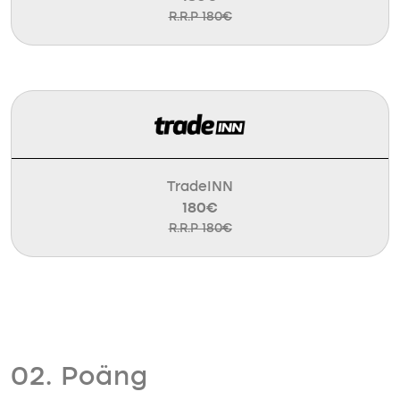
R.R.P 180€
TradeINN
180€
R.R.P 180€
02. Poäng