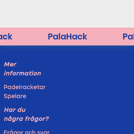
Mer
information
Padelracketar
Spelare
Har du
några frågor?
Frågor och svar