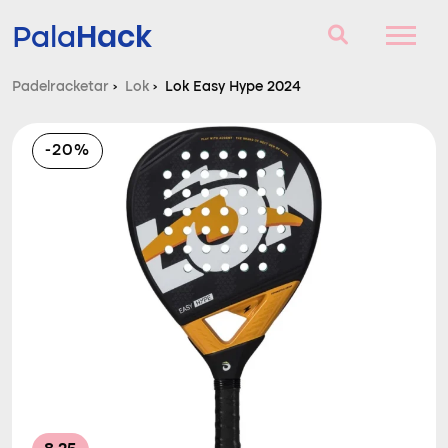
Hack
Pala
Padelracketar
›
Lok
›
Lok Easy Hype 2024
Padelracketar
-20%
Frågor och svar
Komparator
Blog