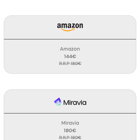
Amazon
144€
R.R.P 180€
Miravia
180€
R.R.P 180€