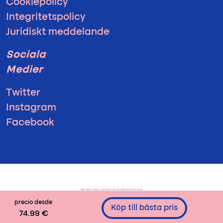
Cookiepolicy
Integritetspolicy
Juridiskt meddelande
Sociala
Medier
Twitter
Instagram
Facebook
precio desde
Köp till bästa pris
74.99 €