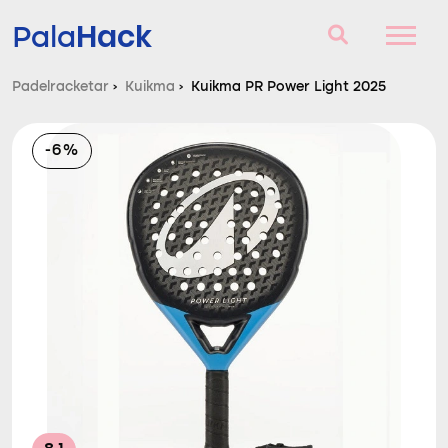
Hack
Pala
Padelracketar
›
Kuikma
›
Kuikma PR Power Light 2025
Padelracketar
-6%
Frågor och svar
Komparator
Blog