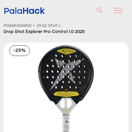
Hack
Pala
Padelracketar
›
Drop Shot
›
Drop Shot Explorer Pro Control 1.0 2025
Padelracketar
Frågor och svar
-25%
Komparator
Blog