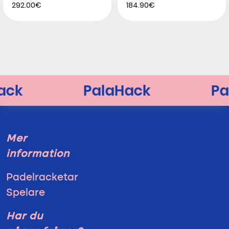
292.00€
184.90€
Mer
information
Padelracketar
Spelare
Har du