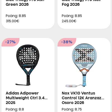
Siux Trilogy Pro Ash
Siux Trilogy Pro Noir
Green 2026
Fog 2026
Poäng: 8.85
Poäng: 8.85
315.00€
245.00€
-27%
-38%
Adidas Adipower
Nox VK10 Ventus
Multiweight Ctrl 3.4
Control 12K Aranzazu
2025
Osoro 2026
Poäng: 8.8
Poäng: 8.75