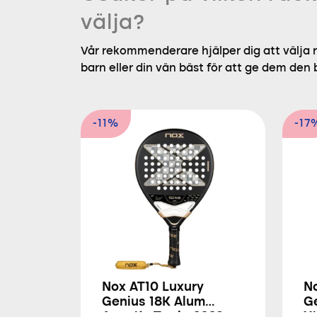
välja?
Vår rekommenderare hjälper dig att välja r
barn eller din vän bäst för att ge dem den
-11%
-17
Nox AT10 Luxury
N
Genius 18K Alum
G