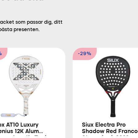
acket som passar dig, ditt
 bästa presenten.
%
-29%
ox AT10 Luxury
Siux Electra Pro
enius 12K Alum
Shadow Red Franco