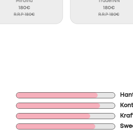
Miravia
TradeINN
180€
180€
R.R.P 180€
R.R.P 180€
Hant
Kontr
Kraft
Swee