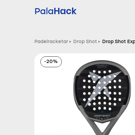
Hack
Pala
Padelracketar
›
Drop Shot
›
Drop Shot Exp
-20%