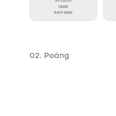
Amazon
144€
R.R.P 180€
02. Poäng