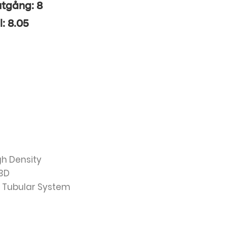
utgång: 8
l: 8.05
igh Density
 3D
n Tubular System