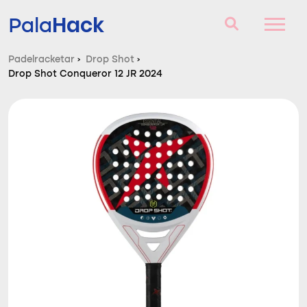
Hack
Pala
Padelracketar
›
Drop Shot
›
Drop Shot Conqueror 12 JR 2024
Padelracketar
Frågor och svar
Komparator
Blog