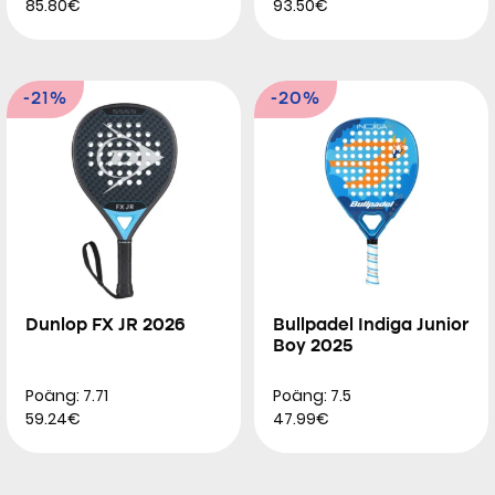
85.80€
93.50€
-21%
-20%
Dunlop FX JR 2026
Bullpadel Indiga Junior
Boy 2025
Poäng: 7.71
Poäng: 7.5
59.24€
47.99€