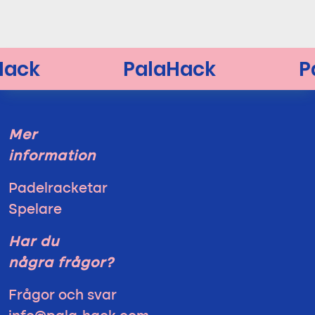
Mer
information
Padelracketar
Spelare
Har du
några frågor?
Frågor och svar