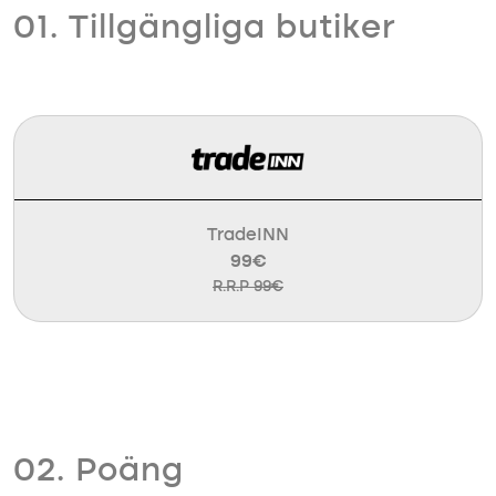
01. Tillgängliga butiker
TradeINN
99€
R.R.P 99€
02. Poäng