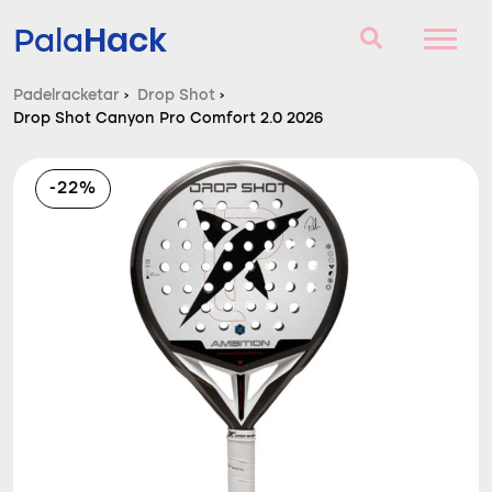
Hack
Pala
Padelracketar
›
Drop Shot
›
Drop Shot Canyon Pro Comfort 2.0 2026
Padelracketar
Frågor och svar
-22%
Komparator
Blog