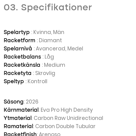
03. Specifikationer
: Kvinna, Män
Spelartyp
: Diamant
Racketform
: Avancerad, Medel
Spelarnivå
: Låg
Racketbalans
: Medium
Racketkänsla
: Skrovlig
Racketyta
: Kontroll
Speltyp
: 2026
Säsong
: Eva Pro High Density
Kärnmaterial
: Carbon Raw Unidirectional
Ytmaterial
: Carbon Double Tubular
Ramaterial
: Arenoso
Racketfinish