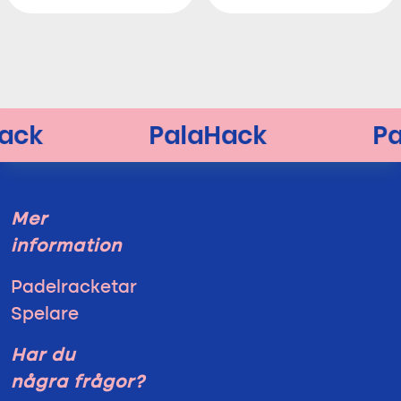
Mer
information
Padelracketar
Spelare
Har du
några frågor?