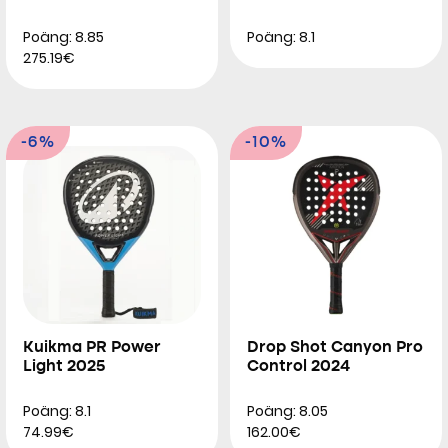
Poäng: 8.85
Poäng: 8.1
275.19€
-6%
-10%
Kuikma PR Power
Drop Shot Canyon Pro
Light 2025
Control 2024
Poäng: 8.1
Poäng: 8.05
74.99€
162.00€