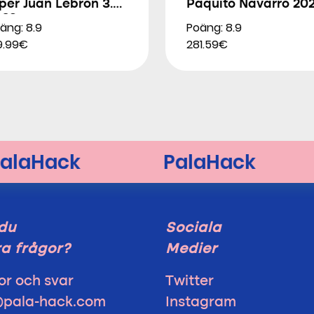
per Juan Lebron 3.0
Paquito Navarro 20
026
äng: 8.9
Poäng: 8.9
9.99€
281.59€
du
Sociala
a frågor?
Medier
or och svar
Twitter
@pala-hack.com
Instagram