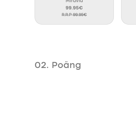
Miravia
99.95€
R.R.P 99.95€
02. Poäng