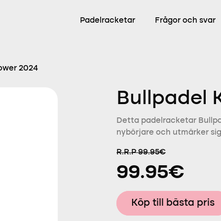
Padelracketar
Frågor och svar
Power 2024
Bullpadel 
Detta padelracketar Bullpa
nybörjare och utmärker sig 
R.R.P 99.95€
99.95€
Köp till bästa pris