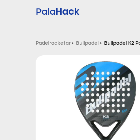
Hack
Pala
Padelracketar
›
Bullpadel
›
Bullpadel K2 