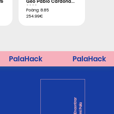
26
Geo Pablo Cardona
2026
Poäng: 8.85
254.99€