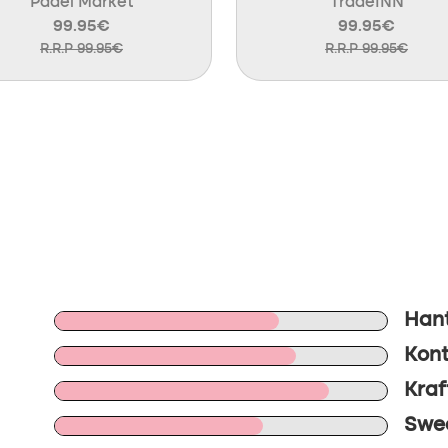
Padel Market
TradeINN
99.95€
99.95€
R.R.P 99.95€
R.R.P 99.95€
Hant
Kontr
Kraf
Swee