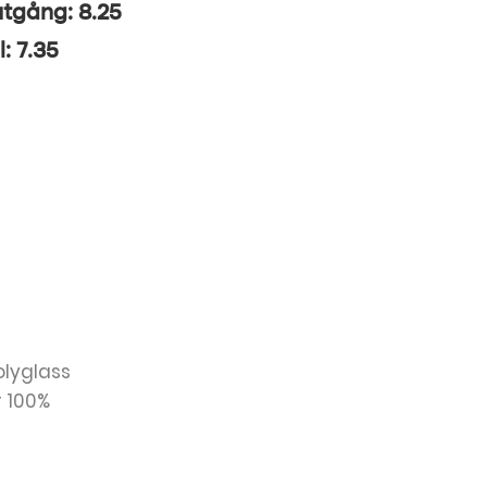
utgång: 8.25
l: 7.35
Polyglass
r 100%