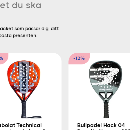
et du ska
acket som passar dig, ditt
 bästa presenten.
2%
-12%
abolat Technical
Bullpadel Hack 04