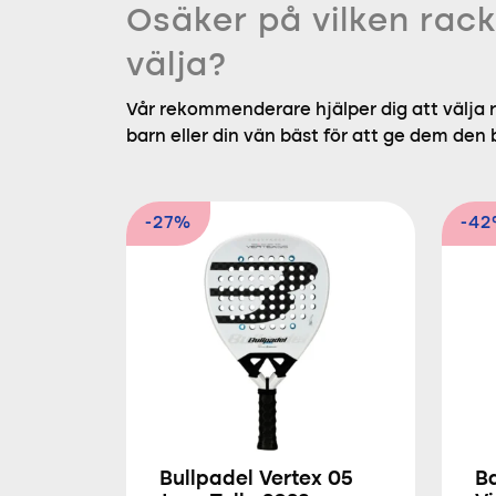
Osäker på vilken rack
välja?
Vår rekommenderare hjälper dig att välja r
barn eller din vän bäst för att ge dem den
-27%
-4
Bullpadel Vertex 05
B