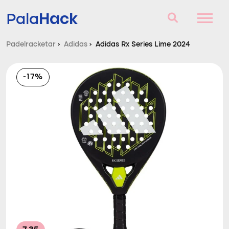
Hack
Pala
Padelracketar
›
Adidas
›
Adidas Rx Series Lime 2024
Padelracketar
-17%
Frågor och svar
Komparator
Blog