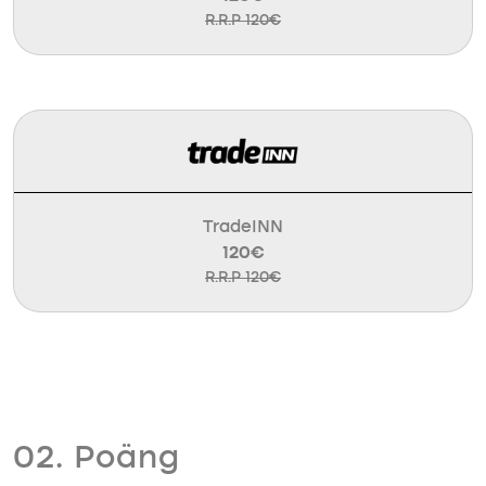
R.R.P 120€
TradeINN
120€
R.R.P 120€
02. Poäng