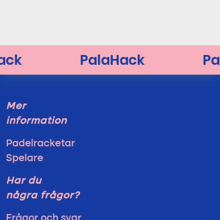
Mer
information
Padelracketar
Spelare
Har du
några frågor?
Frågor och svar