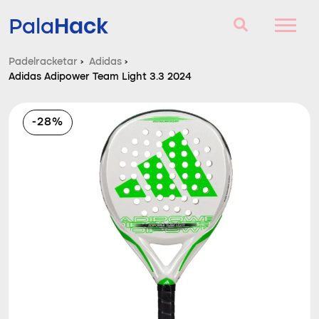
Hack
Pala
Padelracketar
›
Adidas
›
Adidas Adipower Team Light 3.3 2024
Padelracketar
Frågor och svar
-28%
Komparator
Blog