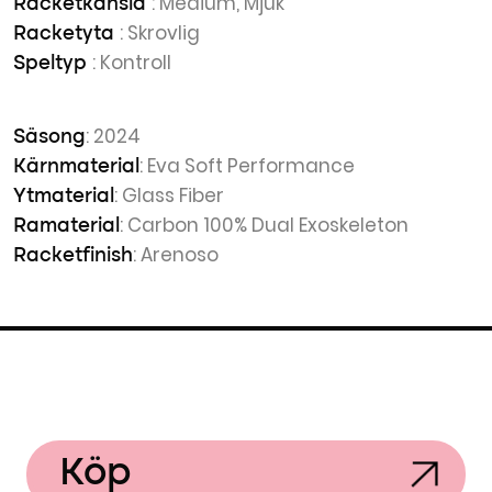
: Medium, Mjuk
Racketkänsla
: Skrovlig
Racketyta
: Kontroll
Speltyp
: 2024
Säsong
: Eva Soft Performance
Kärnmaterial
: Glass Fiber
Ytmaterial
: Carbon 100% Dual Exoskeleton
Ramaterial
: Arenoso
Racketfinish
Köp