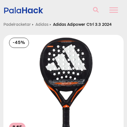
Hack
Pala
Padelracketar
›
Adidas
›
Adidas Adipower Ctrl 3.3 2024
Padelracketar
-45%
Frågor och svar
Komparator
Blog