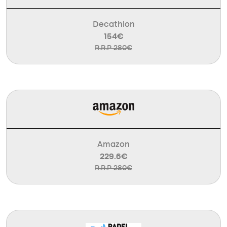
Decathlon
154€
R.R.P 280€
Amazon
229.6€
R.R.P 280€