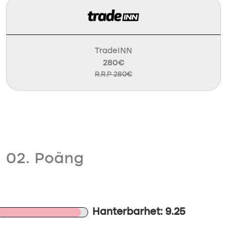
TradeINN
280€
R.R.P 280€
02. Poäng
Hanterbarhet: 9.25