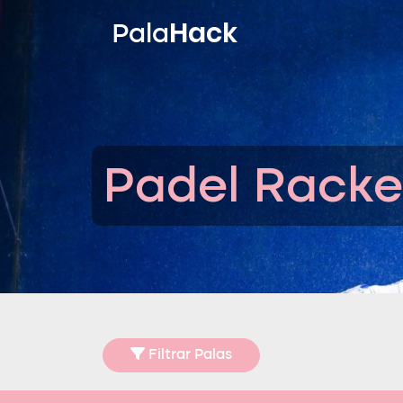
Hack
Pala
Padel Racke
Filtrar Palas