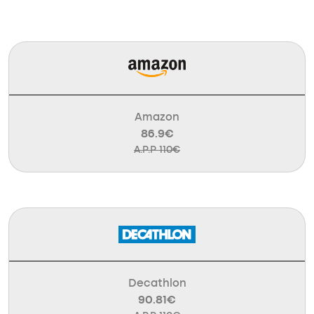
Amazon
86.9€
A.P.P 110€
Decathlon
90.81€