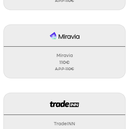
A.P.P 110€
Miravia
110€
A.P.P 110€
TradeINN