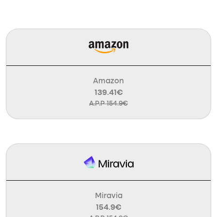
Amazon
139.41€
A.P.P 154.9€
Miravia
154.9€