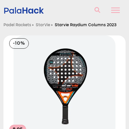
Hack
Pala
Padel Rackets
›
StarVie
›
Starvie Raydium Columns 2023
Padel Rackets
-10%
Vragen en antwoorden
Vergelijker
Blog