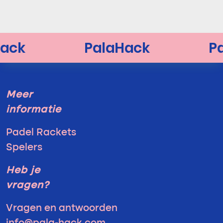
Meer
informatie
Padel Rackets
Spelers
Heb je
vragen?
Vragen en antwoorden