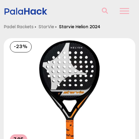
Hack
Pala
Padel Rackets
›
StarVie
›
Starvie Helion 2024
Padel Rackets
-23%
Vragen en antwoorden
Vergelijker
Blog