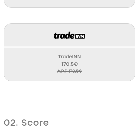
TradeINN
170.5€
A.P.P 170.5€
02. Score