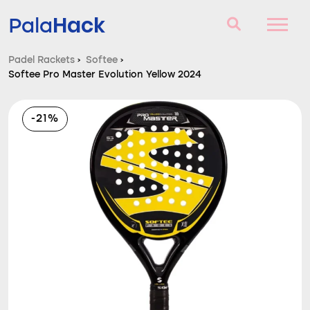
Hack
Pala
Padel Rackets
›
Softee
›
Softee Pro Master Evolution Yellow 2024
Padel Rackets
Vragen en antwoorden
-21%
Vergelijker
Blog