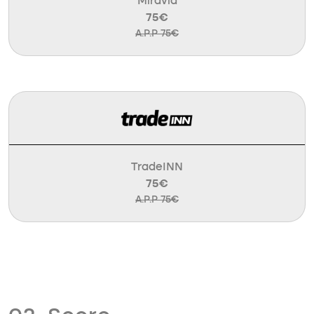
Miravia
75€
A.P.P 75€
TradeINN
75€
A.P.P 75€