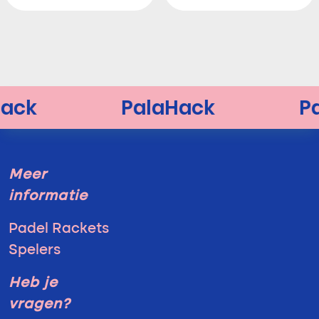
Meer
informatie
Padel Rackets
Spelers
Heb je
vragen?