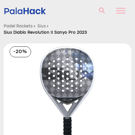
Hack
Pala
Padel Rackets
›
Siux
›
Siux Diablo Revolution II Sanyo Pro 2023
Padel Rackets
Vragen en antwoorden
-20%
Vergelijker
Blog