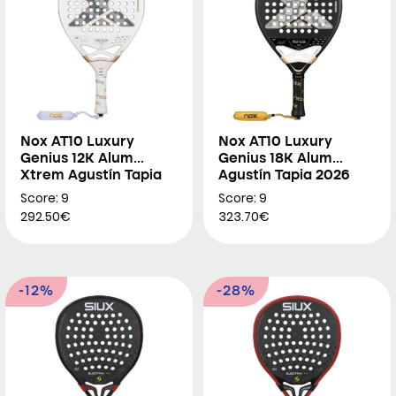
Nox AT10 Luxury
Nox AT10 Luxury
Genius 12K Alum
Genius 18K Alum
Xtrem Agustín Tapia
Agustín Tapia 2026
2026
Score: 9
Score: 9
292.50€
323.70€
-12%
-28%