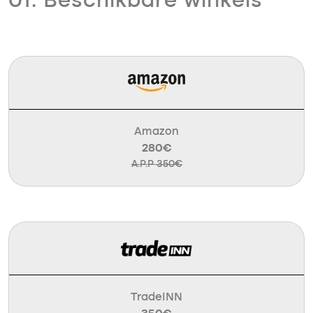
01. Beschikbare winkels
Amazon
280€
A.P.P 350€
TradeINN