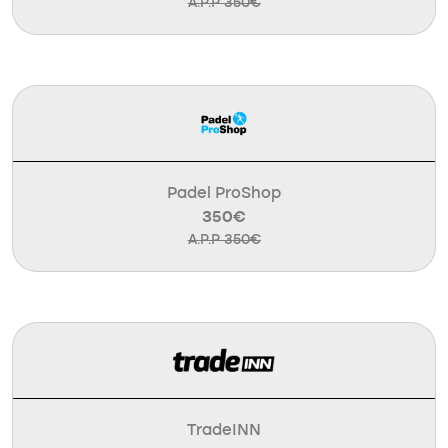
A.P.P 350€
Padel ProShop
350€
A.P.P 350€
TradeINN