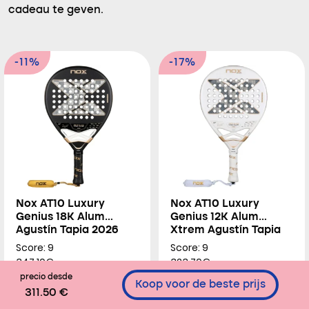
cadeau te geven.
-11%
-17%
Nox AT10 Luxury
Nox AT10 Luxury
Genius 18K Alum
Genius 12K Alum
Agustín Tapia 2026
Xtrem Agustín Tapia
2026
Score: 9
Score: 9
347.10€
323.70€
precio desde
Koop voor de beste prijs
311.50 €