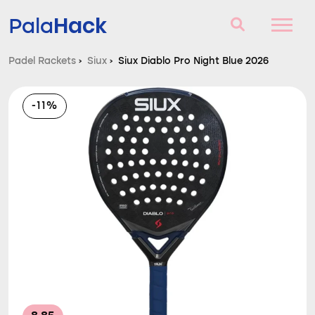
Hack
Pala
Padel Rackets
›
Siux
›
Siux Diablo Pro Night Blue 2026
Padel Rackets
-11%
Vragen en antwoorden
Vergelijker
Blog