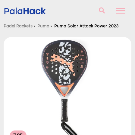
Hack
Pala
Padel Rackets
›
Puma
›
Puma Solar Attack Power 2023
Padel Rackets
Vragen en antwoorden
Vergelijker
Blog