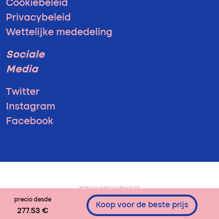
Cookiebeleid
Privacybeleid
Wettelijke mededeling
Sociale
Media
Twitter
Instagram
Facebook
precio desde
Koop voor de beste prijs
277.53 €