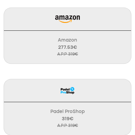
Amazon
277.53€
A.P.P 319€
Padel ProShop
319€
A.P.P 319€