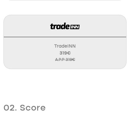
TradeINN
319€
A.P.P 319€
02. Score