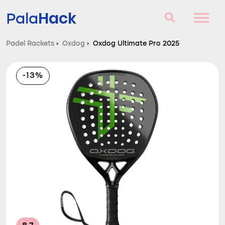
Hack
Pala
Padel Rackets
›
Oxdog
›
Oxdog Ultimate Pro 2025
Padel Rackets
-13%
Vragen en antwoorden
Vergelijker
Blog