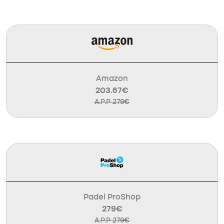
Amazon
203.67€
A.P.P 279€
Padel ProShop
279€
A.P.P 279€