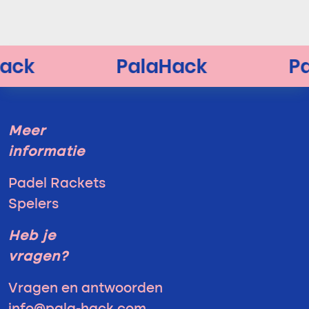
Meer
informatie
Padel Rackets
Spelers
Heb je
vragen?
Vragen en antwoorden