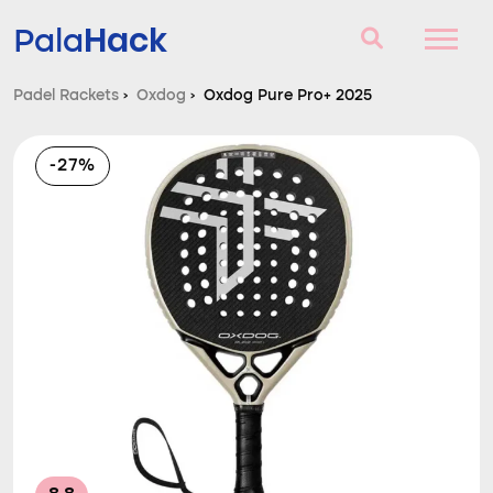
Hack
Pala
Padel Rackets
›
Oxdog
›
Oxdog Pure Pro+ 2025
Padel Rackets
-27%
Vragen en antwoorden
Vergelijker
Blog