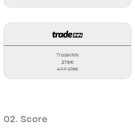
TradeINN
279€
A.P.P 279€
02. Score