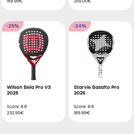
159.95€
259.00€
-25%
-24%
Wilson Bela Pro V3
Starvie Basalto Pro
2025
2025
Score: 8.8
Score: 8.8
232.50€
189.99€