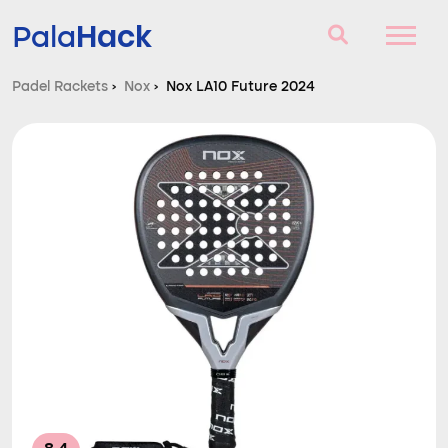
Hack
Pala
Padel Rackets
›
Nox
›
Nox LA10 Future 2024
Padel Rackets
Vragen en antwoorden
Vergelijker
Blog