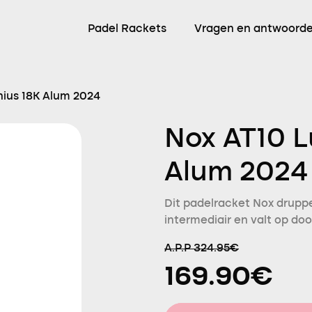
Padel Rackets
Vragen en antwoord
nius 18K Alum 2024
Nox AT10 L
Alum 2024
Dit padelracket Nox druppe
intermediair en valt op do
A.P.P 324.95€
169.90€