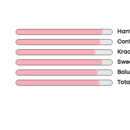
Hant
Cont
Krac
Swee
Balu
Tota