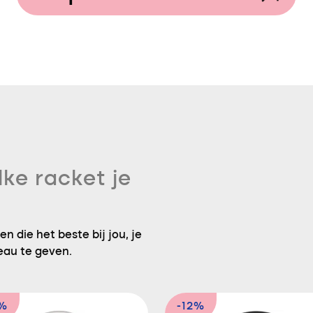
lke racket je
n die het beste bij jou, je
eau te geven.
5%
-12%