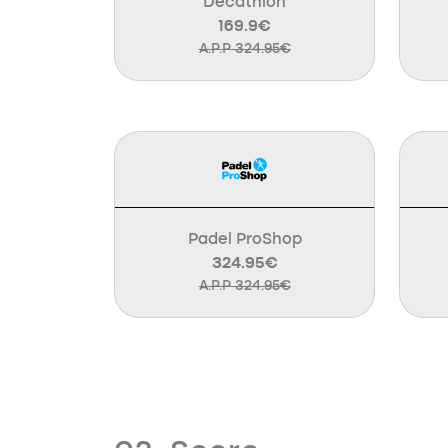
Decathlon
169.9€
A.P.P 324.95€
Padel ProShop
324.95€
A.P.P 324.95€