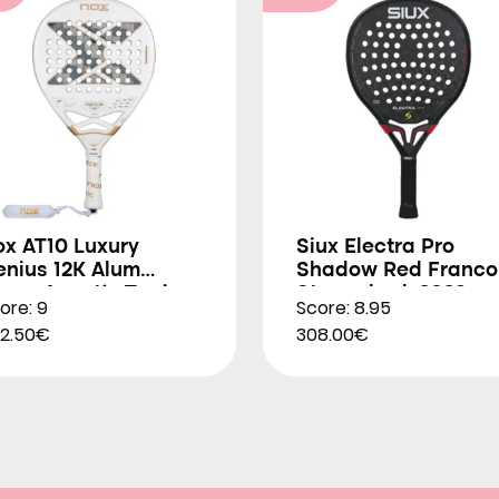
ox AT10 Luxury
Siux Electra Pro
enius 12K Alum
Shadow Red Franco
trem Agustín Tapia
Stupackzuk 2026
ore: 9
Score: 8.95
026
2.50€
308.00€