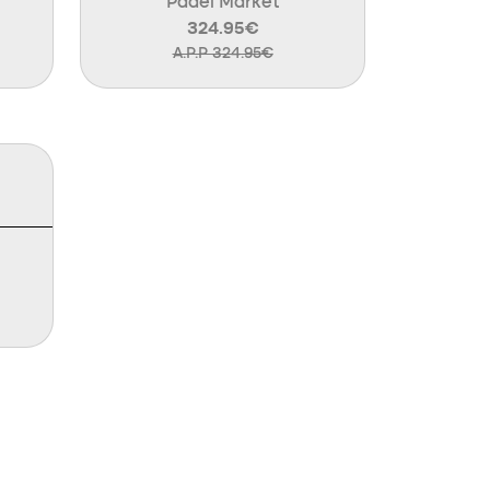
Padel Market
324.95€
A.P.P 324.95€