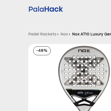
Hack
Pala
Padel Rackets
›
Nox
›
Nox AT10 Luxury Ge
-48%