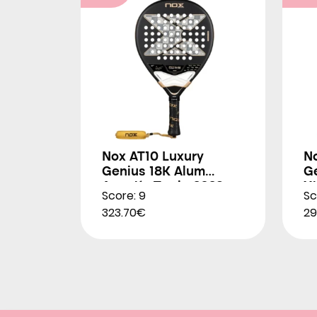
Nox AT10 Luxury
N
Genius 18K Alum
G
Agustín Tapia 2026
X
Score: 9
Sc
2
323.70€
29