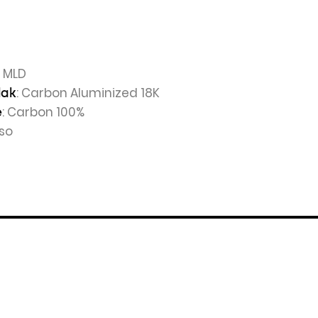
k MLD
: Carbon Aluminized 18K
lak
: Carbon 100%
e
oso