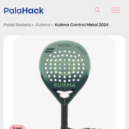
Hack
Pala
Padel Rackets
›
Kuikma
›
Kuikma Control Metal 2024
Padel Rackets
Vragen en antwoorden
Vergelijker
Blog