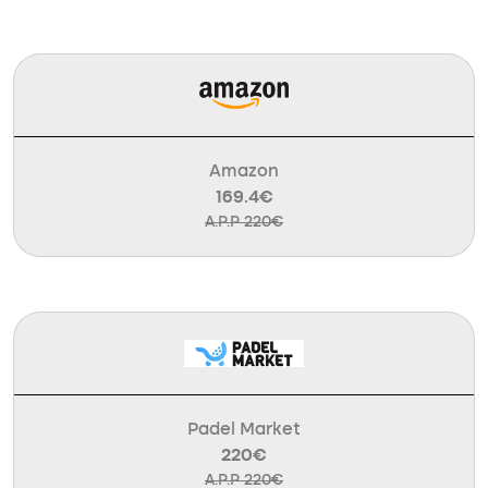
Amazon
169.4€
A.P.P 220€
Padel Market
220€
A.P.P 220€