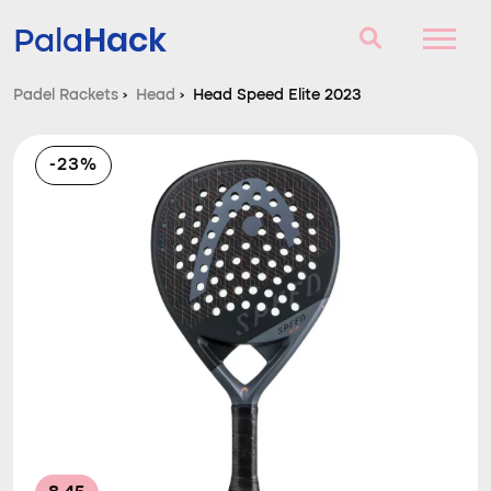
Hack
Pala
Padel Rackets
›
Head
›
Head Speed Elite 2023
Padel Rackets
-23%
Vragen en antwoorden
Vergelijker
Blog