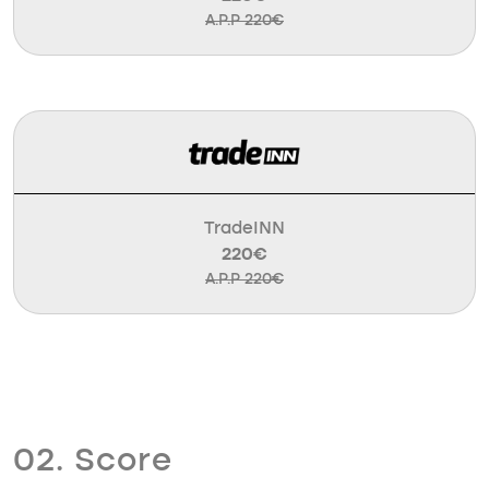
A.P.P 220€
TradeINN
220€
A.P.P 220€
02. Score