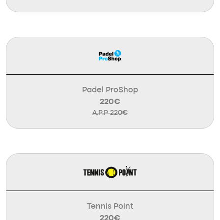
Padel ProShop
220€
A.P.P 220€
Tennis Point
220€