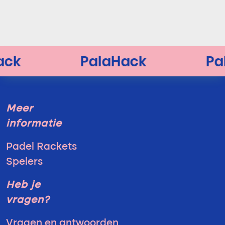
Meer
informatie
Padel Rackets
Spelers
Heb je
vragen?
Vragen en antwoorden