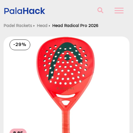
Hack
Pala
Padel Rackets
›
Head
›
Head Radical Pro 2026
Padel Rackets
-29%
Vragen en antwoorden
Vergelijker
Blog