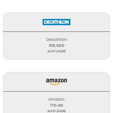
Decathlon
169.95€
A.P.P 240€
Amazon
170.4€
A.P.P 240€