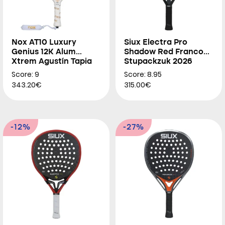
Nox AT10 Luxury
Siux Electra Pro
Genius 12K Alum
Shadow Red Franco
Xtrem Agustín Tapia
Stupackzuk 2026
2026
Score: 9
Score: 8.95
343.20€
315.00€
-12%
-27%