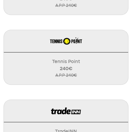
A.P.P 240€
Tennis Point
240€
A.P.P 240€
TradeINN