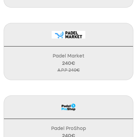
Padel Market
240€
A.P.P 240€
Padel ProShop
240€