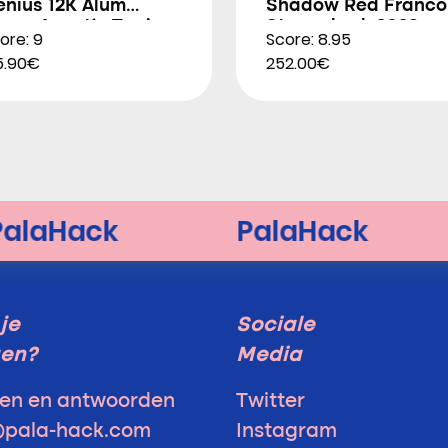
enius 12K Alum
Shadow Red Franco
trem Agustín Tapia
Stupackzuk 2026
ore: 9
Score: 8.95
026
5.90€
252.00€
je
Sociale
gen?
Media
en en antwoorden
Twitter
@pala-hack.com
Instagram