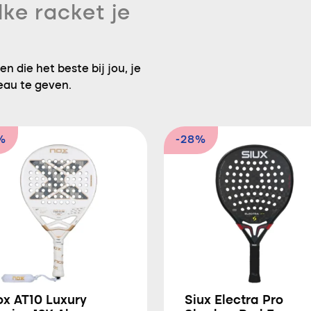
lke racket je
n die het beste bij jou, je
eau te geven.
%
-28%
ox AT10 Luxury
Siux Electra Pro