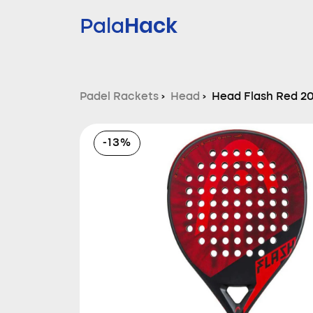
Hack
Pala
Padel Rackets
›
Head
›
Head Flash Red 2
-13%