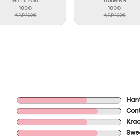
Tennis Point
TradeINN
100€
100€
A.P.P 100€
A.P.P 100€
Hant
Cont
Krac
Swee