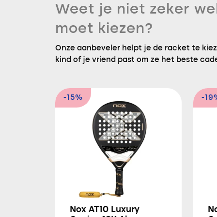
Weet je niet zeker we
moet kiezen?
Onze aanbeveler helpt je de racket te kieze
kind of je vriend past om ze het beste cad
-15%
-19
Nox AT10 Luxury
N