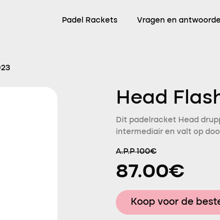
Padel Rackets
Vragen en antwoord
023
Head Flas
Dit padelracket Head drupp
intermediair en valt op do
A.P.P 100€
87.00€
Koop voor de beste