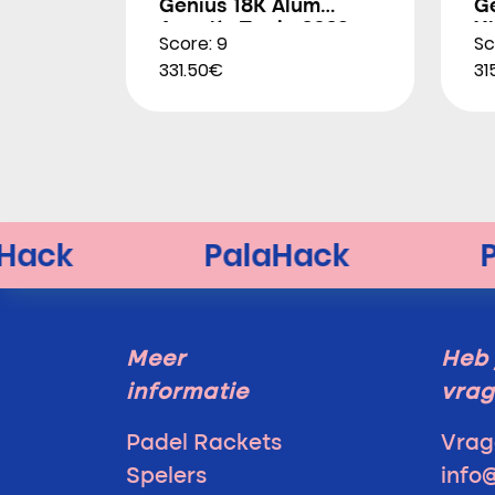
Genius 18K Alum
G
Agustín Tapia 2026
X
Score: 9
Sc
2
331.50€
31
Meer
Heb 
informatie
vra
Padel Rackets
Vrag
Spelers
info