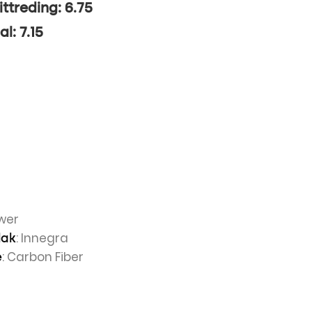
ittreding: 6.75
al: 7.15
wer
: Innegra
lak
: Carbon Fiber
e