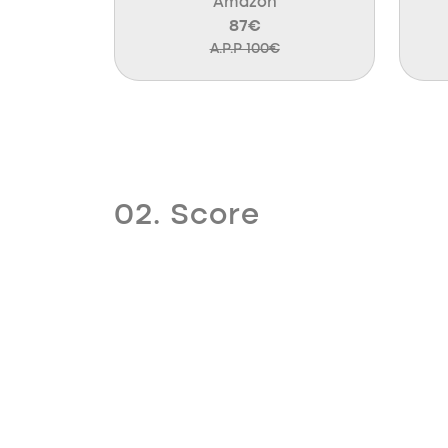
Amazon
87€
A.P.P 100€
02. Score