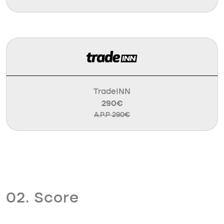
TradeINN
290€
A.P.P 290€
02. Score