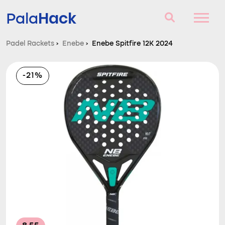
Hack
Pala
Padel Rackets
›
Enebe
›
Enebe Spitfire 12K 2024
Padel Rackets
-21%
Vragen en antwoorden
Vergelijker
Blog