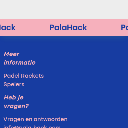
Meer
informatie
Padel Rackets
Spelers
Heb je
vragen?
Vragen en antwoorden