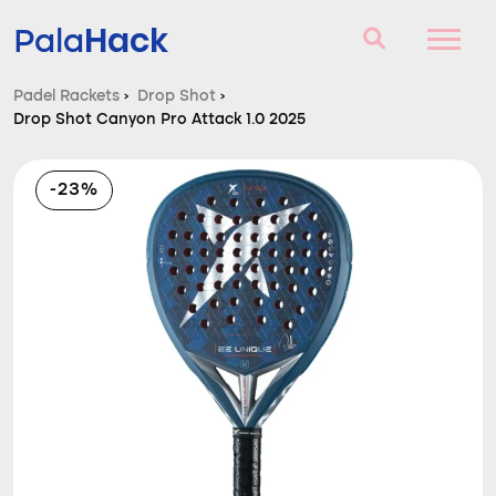
Hack
Pala
Padel Rackets
›
Drop Shot
›
Drop Shot Canyon Pro Attack 1.0 2025
Padel Rackets
Vragen en antwoorden
-23%
Vergelijker
Blog