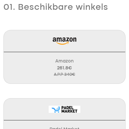
01. Beschikbare winkels
Amazon
261.8€
A.P.P 340€