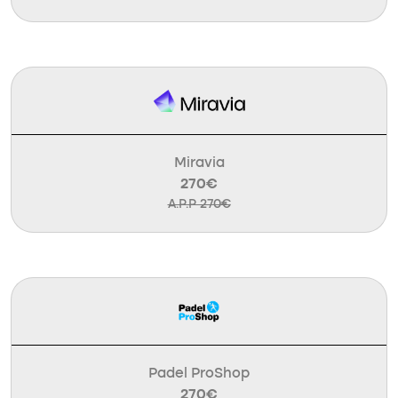
Miravia
270€
A.P.P 270€
Padel ProShop
270€