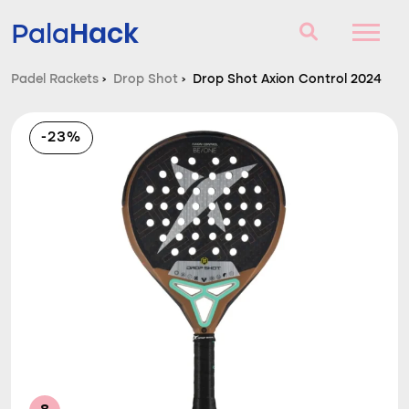
Hack
Pala
Padel Rackets
›
Drop Shot
›
Drop Shot Axion Control 2024
Padel Rackets
-23%
Vragen en antwoorden
Vergelijker
Blog