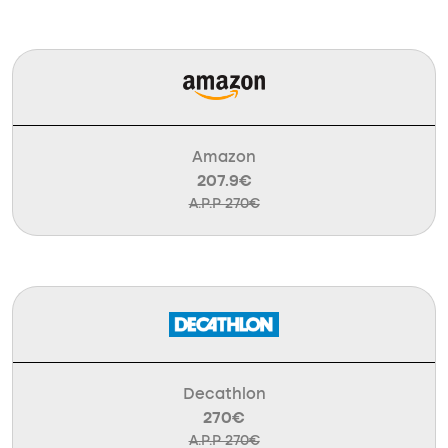
Amazon
207.9€
A.P.P 270€
Decathlon
270€
A.P.P 270€