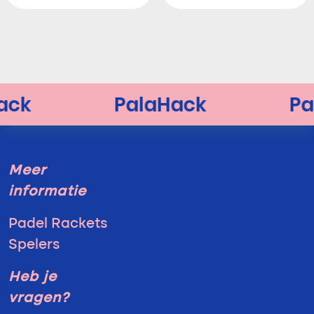
Meer
informatie
Padel Rackets
Spelers
Heb je
vragen?