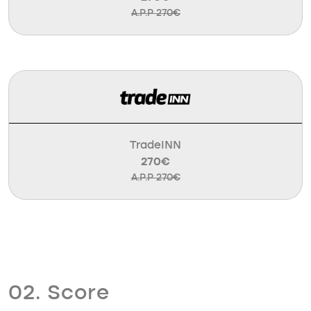
A.P.P 270€
TradeINN
270€
A.P.P 270€
02. Score