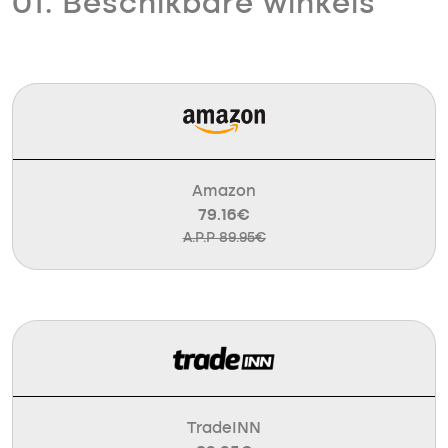
01. Beschikbare winkels
Amazon
79.16€
A.P.P 89.95€
TradeINN