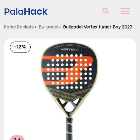
Hack
Pala
Padel Rackets
›
Bullpadel
›
Bullpadel Vertex Junior Boy 2023
Padel Rackets
-12%
Vragen en antwoorden
Vergelijker
Blog