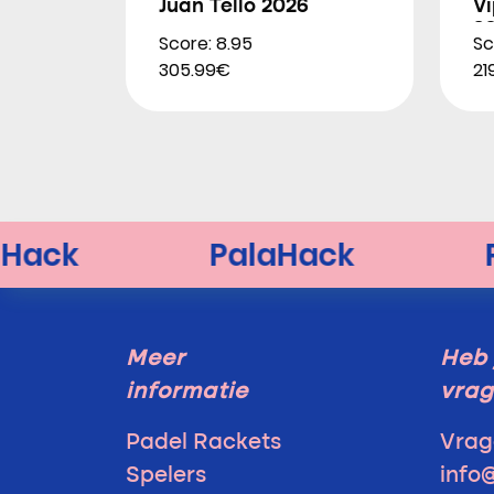
Juan Tello 2026
Vi
2
Score: 8.95
Sc
305.99€
21
Meer
Heb 
informatie
vra
Padel Rackets
Vrag
Spelers
info