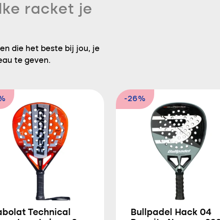
lke racket je
n die het beste bij jou, je
eau te geven.
2%
-26%
abolat Technical
Bullpadel Hack 04