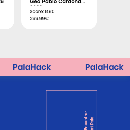
26
Geo Pablo Cardona
2026
Score: 8.85
288.99€