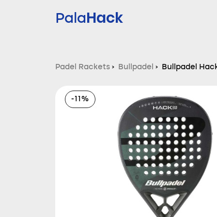
Hack
Pala
Padel Rackets
›
Bullpadel
›
Bullpadel Hac
-11%