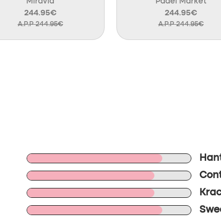
Miravia
Padel Market
244.95€
244.95€
A.P.P 244.95€
A.P.P 244.95€
Hant
Cont
Krac
Swee