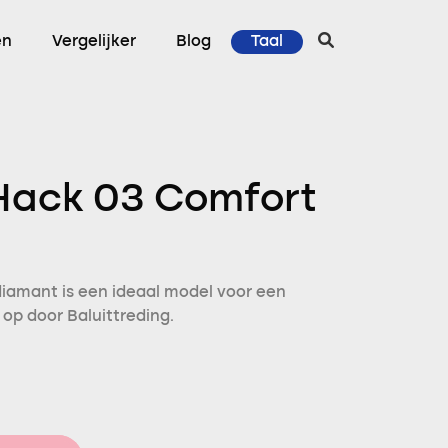
en
Vergelijker
Blog
Taal
Hack 03 Comfort
diamant is een ideaal model voor een
 op door Baluittreding.