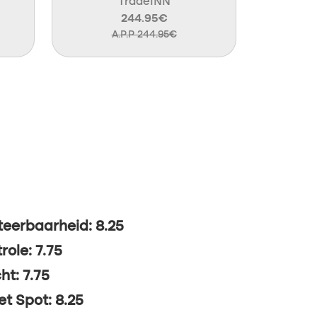
TradeINN
244.95€
A.P.P 244.95€
eerbaarheid: 8.25
role: 7.75
ht: 7.75
t Spot: 8.25