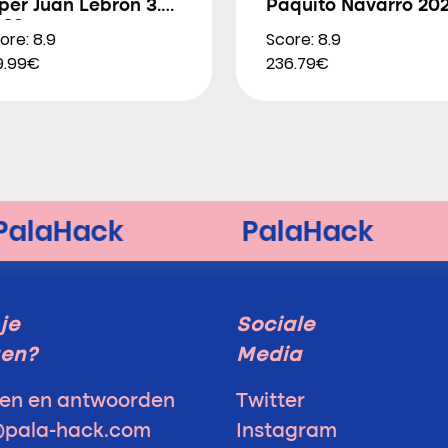
per Juan Lebron 3.0
Paquito Navarro 20
026
ore: 8.9
Score: 8.9
9.99€
236.79€
je
Sociale
gen?
Media
en en antwoorden
Twitter
@pala-hack.com
Instagram