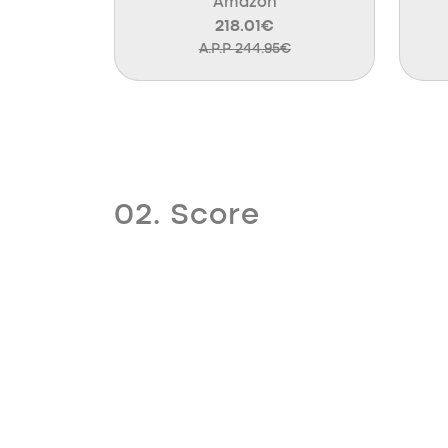
Amazon
218.01€
A.P.P 244.95€
02. Score