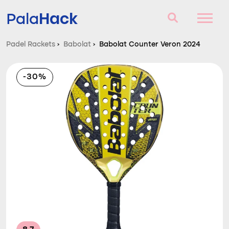
Hack
Pala
Padel Rackets
›
Babolat
›
Babolat Counter Veron 2024
Padel Rackets
-30%
Vragen en antwoorden
Vergelijker
Blog