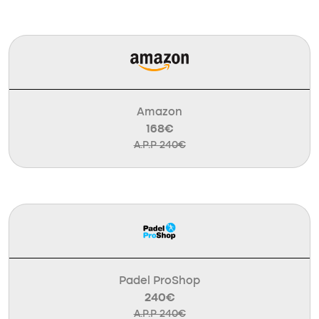
Amazon
168€
A.P.P 240€
Padel ProShop
240€
A.P.P 240€