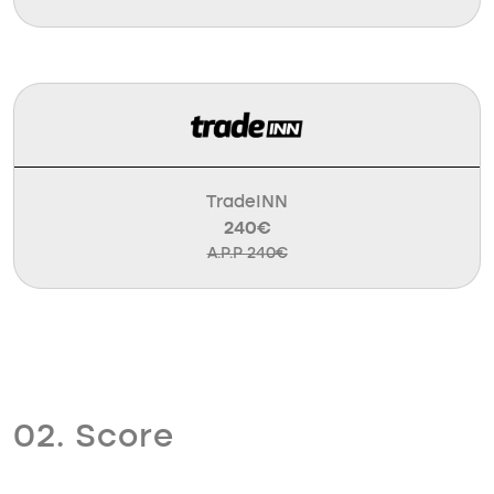
TradeINN
240€
A.P.P 240€
02. Score