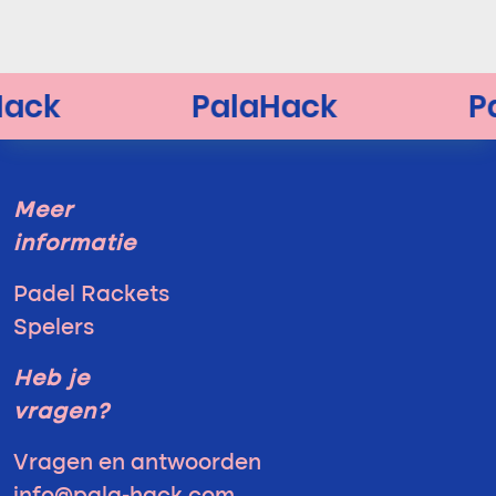
Meer
informatie
Padel Rackets
Spelers
Heb je
vragen?
Vragen en antwoorden