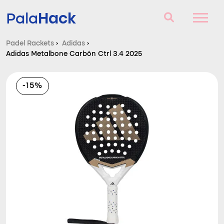
Hack
Pala
Padel Rackets
›
Adidas
›
Adidas Metalbone Carbón Ctrl 3.4 2025
Padel Rackets
Vragen en antwoorden
-15%
Vergelijker
Blog