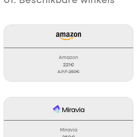
01. Beschikbare winkels
Amazon
221€
A.P.P 260€
Miravia