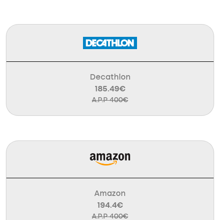
Decathlon
185.49€
A.P.P 400€
Amazon
194.4€
A.P.P 400€