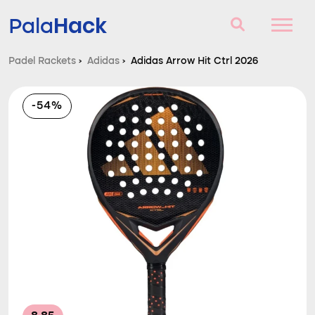
Hack
Pala
Padel Rackets
›
Adidas
›
Adidas Arrow Hit Ctrl 2026
Padel Rackets
-54%
Vragen en antwoorden
Vergelijker
Blog