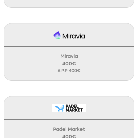
Miravia
400€
A.P.P 400€
Padel Market
400€