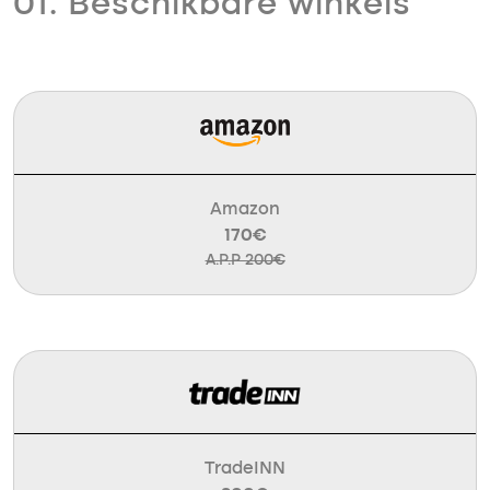
01. Beschikbare winkels
Amazon
170€
A.P.P 200€
TradeINN