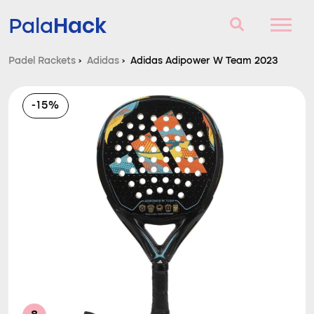
Hack
Pala
Padel Rackets
›
Adidas
›
Adidas Adipower W Team 2023
Padel Rackets
-15%
Vragen en antwoorden
Vergelijker
Blog