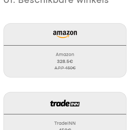
01. Beschikbare winkels
Amazon
328.5€
A.P.P 450€
TradeINN