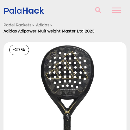
Hack
Pala
Padel Rackets
›
Adidas
›
Adidas Adipower Multiweight Master Ltd 2023
Padel Rackets
Vragen en antwoorden
-27%
Vergelijker
Blog